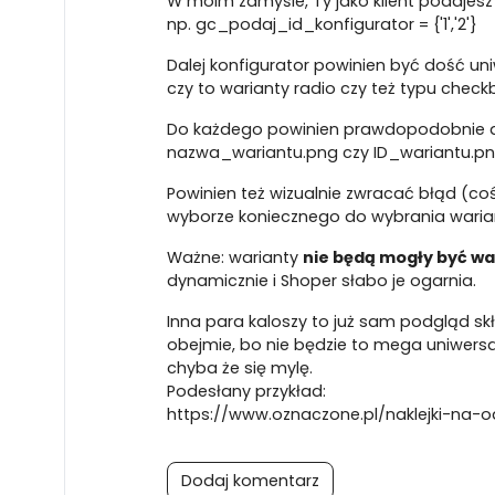
W moim zamyśle, Ty jako klient podajesz 
np. gc_podaj_id_konfigurator = {'1','2'}
Dalej konfigurator powinien być dość uni
czy to warianty radio czy też typu check
Do każdego powinien prawdopodobnie dod
nazwa_wariantu.png czy ID_wariantu.pn
Powinien też wizualnie zwracać błąd (coś d
wyborze koniecznego do wybrania wari
Ważne: warianty
nie będą mogły być 
dynamicznie i Shoper słabo je ogarnia.
Inna para kaloszy to już sam podgląd skł
obejmie, bo nie będzie to mega uniwersa
chyba że się mylę.
Podesłany przykład:
https://www.oznaczone.pl/naklejki-na-o
Dodaj komentarz