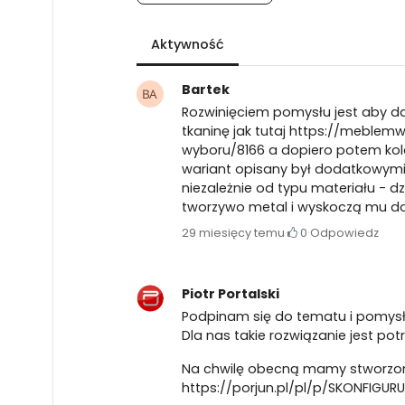
Aktywność
Bartek
Rozwinięciem pomysłu jest aby dał
tkaninę jak tutaj
https://meblemw
wyboru/8166
a dopiero potem kol
wariant opisany był dodatkowymi 
niezależnie od typu materiału - dz
tworzywo metal i wyskoczą mu do
29 miesięcy temu
·
0
·
Odpowiedz
Piotr Portalski
Podpinam się do tematu i pomysł
Dla nas takie rozwiązanie jest pot
Na chwilę obecną mamy stworzon
https://porjun.pl/pl/p/SKONFI