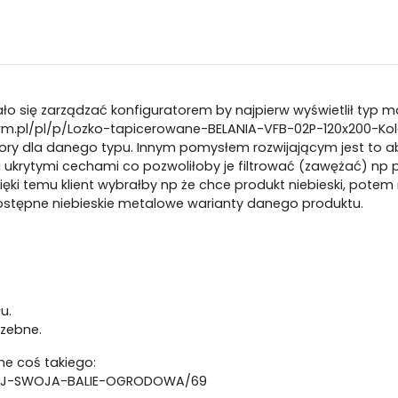
o się zarządzać konfiguratorem by najpierw wyświetlił typ m
m.pl/pl/p/Lozko-tapicerowane-BELANIA-VFB-02P-120x200-Ko
ory dla danego typu. Innym pomysłem rozwijającym jest to a
ukrytymi cechami co pozwoliłoby je filtrować (zawężać) np p
ięki temu klient wybrałby np że chce produkt niebieski, potem
stępne niebieskie metalowe warianty danego produktu.
u.
rzebne.
e coś takiego:
GURUJ-SWOJA-BALIE-OGRODOWA/69