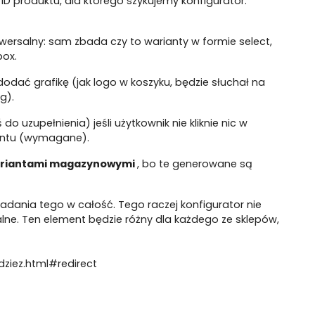
ID produktu, dla którego szykujemy konfigurator.
wersalny: sam zbada czy to warianty w formie select,
box.
ać grafikę (jak logo w koszyku, będzie słuchał na
g).
o uzupełnienia) jeśli użytkownik nie kliknie nic w
antu (wymagane).
wariantami magazynowymi
, bo te generowane są
adania tego w całość. Tego raczej konfigurator nie
lne. Ten element będzie różny dla każdego ze sklepów,
dziez.html#redirect