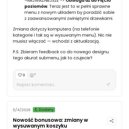
-NAJWAŻNIEJSZE ->
Obsługa aż do PIĘCIU
poziomów
. Teraz jest to w pełni sprawne
menu z nowym układem by poradzić sobie
z zaawansowanymi zwiniętymi drzewkami.
Zmiana dotyczy komputera (na telefonie
kategorie i tak są w wysuwanym menu). Nic nie
musisz włączać — wchodzi z aktualizacją.
P.S. Zbieram feedback co do nowego designu
tego akurat submenu, jak to czujecie?
+
0
💪 Dodany
5/4/2026
Nowość bonusowa: zmiany w
wysuwanym koszyku