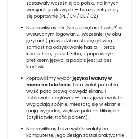
zostawały wcześniej po polsku na innych
wersjach językowych — teraz przełączają
się poprawnie (PL / EN / DE / CZ).
Naprawiliśmy link „Nie pamiętasz hasła?" w
wysuwanym logowaniu. Wcześniej (w obu
językach) prowadził na stronę główną
zamiast na odzyskiwanie hasła — teraz
kieruje tam, gdzie trzeba, z poprawnym
prefiksem języka, a podpis jest już bez
literówki.
Poprawiliśmy wybór
języka i waluty w
menu na telefonie
. Lista walut potrafiła
wyjść poza prawą krawędź ekranu i
dublowała nagłówek — teraz język i waluta
wyglądają spójnie, mieszczą się w ekranie i
mają wygodne, większe pola do kliknięcia
(czyli łatwiej trafić palcem).
Naprawiliśmy także wybór waluty na
komputerze, jego design został praktycznie