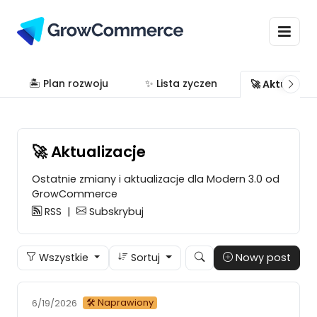
🏝 Plan rozwoju
✨ Lista zyczen
🚀 Aktualiza
🚀 Aktualizacje
Ostatnie zmiany i aktualizacje dla Modern 3.0 od
GrowCommerce
RSS
|
Subskrybuj
Wszystkie
Sortuj
Nowy post
🛠 Naprawiony
6/19/2026