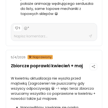
pokaże animację wędrującego serduszka
do listy, same topowe mechaniki z
topowych sklepów 😀
+
1
🛠 Naprawiony
5/4/2026
Zbiorcze poprawki kwiecień + maj
W kwietniu aktualizacja nie wyszła przed
majówką (zagrożenie! nie puszczamy gdy
wszyscy odpoczywają 😀 -> więc teraz zbiorczo
wrzucamy wszystko co poprawione w kwietniu +
nowości także już majowe.
Naprawiliśmy zawijanie się paska