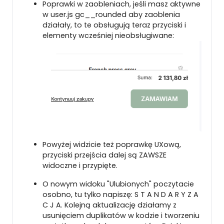
Poprawki w zaobleniach, jeśli masz aktywne
w user.js gc__rounded aby zaoblenia
działały, to te obsługują teraz przyciski i
elementy wcześniej nieobsługiwane:
Powyżej widzicie też poprawkę UXową,
przyciski przejścia dalej są ZAWSZE
widoczne i przypięte.
O nowym widoku "Ulubionych" poczytacie
osobno, tu tylko napiszę: S T A N D A R Y Z A
C J A. Kolejną aktualizację działamy z
usunięciem duplikatów w kodzie i tworzeniu